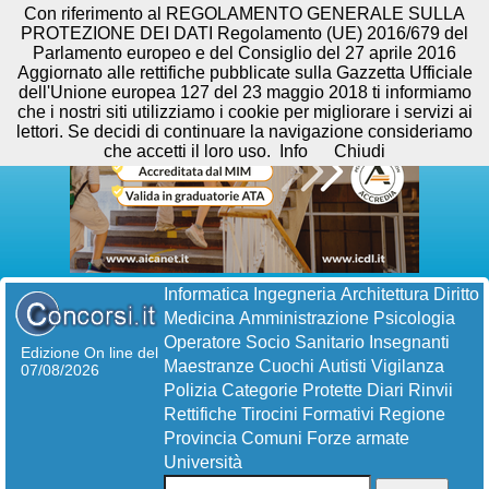
Con riferimento al REGOLAMENTO GENERALE SULLA
PROTEZIONE DEI DATI Regolamento (UE) 2016/679 del
Parlamento europeo e del Consiglio del 27 aprile 2016
Aggiornato alle rettifiche pubblicate sulla Gazzetta Ufficiale
dell'Unione europea 127 del 23 maggio 2018 ti informiamo
che i nostri siti utilizziamo i cookie per migliorare i servizi ai
lettori. Se decidi di continuare la navigazione consideriamo
che accetti il loro uso.
Info
Chiudi
Informatica
Ingegneria
Architettura
Diritto
Medicina
Amministrazione
Psicologia
Operatore Socio Sanitario
Insegnanti
Edizione On line del
Maestranze
Cuochi
Autisti
Vigilanza
07/08/2026
Polizia
Categorie Protette
Diari
Rinvii
Rettifiche
Tirocini Formativi
Regione
Provincia
Comuni
Forze armate
Università