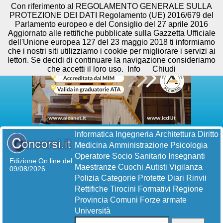
Con riferimento al REGOLAMENTO GENERALE SULLA
PROTEZIONE DEI DATI Regolamento (UE) 2016/679 del
Parlamento europeo e del Consiglio del 27 aprile 2016
Aggiornato alle rettifiche pubblicate sulla Gazzetta Ufficiale
dell'Unione europea 127 del 23 maggio 2018 ti informiamo
che i nostri siti utilizziamo i cookie per migliorare i servizi ai
lettori. Se decidi di continuare la navigazione consideriamo
che accetti il loro uso.
Info
Chiudi
Informatica
Ingegneria
Architettura
Diritto
Medicina
Amministrazione
Psicologia
Operatore Socio Sanitario
Insegnanti
Edizione On line del
Maestranze
Cuochi
Autisti
Vigilanza
09/08/2026
Polizia
Categorie Protette
Diari
Rinvii
Rettifiche
Tirocini Formativi
Regione
Provincia
Comuni
Forze armate
Università