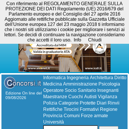
Con riferimento al REGOLAMENTO GENERALE SULLA
PROTEZIONE DEI DATI Regolamento (UE) 2016/679 del
Parlamento europeo e del Consiglio del 27 aprile 2016
Aggiornato alle rettifiche pubblicate sulla Gazzetta Ufficiale
dell'Unione europea 127 del 23 maggio 2018 ti informiamo
che i nostri siti utilizziamo i cookie per migliorare i servizi ai
lettori. Se decidi di continuare la navigazione consideriamo
che accetti il loro uso.
Info
Chiudi
Informatica
Ingegneria
Architettura
Diritto
Medicina
Amministrazione
Psicologia
Operatore Socio Sanitario
Insegnanti
Edizione On line del
Maestranze
Cuochi
Autisti
Vigilanza
09/08/2026
Polizia
Categorie Protette
Diari
Rinvii
Rettifiche
Tirocini Formativi
Regione
Provincia
Comuni
Forze armate
Università