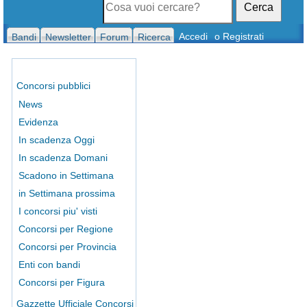
Cerca
Accedi
o Registrati
Bandi
Newsletter
Forum
Ricerca
Concorsi pubblici
News
Evidenza
In scadenza Oggi
In scadenza Domani
Scadono in Settimana
in Settimana prossima
I concorsi piu' visti
Concorsi per Regione
Concorsi per Provincia
Enti con bandi
Concorsi per Figura
Gazzette Ufficiale Concorsi