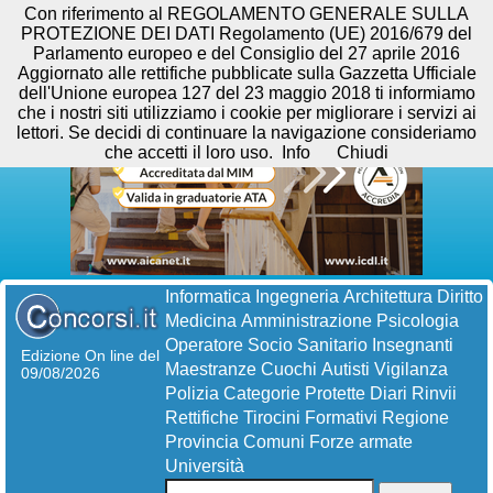
Con riferimento al REGOLAMENTO GENERALE SULLA
PROTEZIONE DEI DATI Regolamento (UE) 2016/679 del
Parlamento europeo e del Consiglio del 27 aprile 2016
Aggiornato alle rettifiche pubblicate sulla Gazzetta Ufficiale
dell'Unione europea 127 del 23 maggio 2018 ti informiamo
che i nostri siti utilizziamo i cookie per migliorare i servizi ai
lettori. Se decidi di continuare la navigazione consideriamo
che accetti il loro uso.
Info
Chiudi
Informatica
Ingegneria
Architettura
Diritto
Medicina
Amministrazione
Psicologia
Operatore Socio Sanitario
Insegnanti
Edizione On line del
Maestranze
Cuochi
Autisti
Vigilanza
09/08/2026
Polizia
Categorie Protette
Diari
Rinvii
Rettifiche
Tirocini Formativi
Regione
Provincia
Comuni
Forze armate
Università