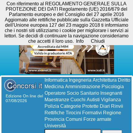
Con riferimento al REGOLAMENTO GENERALE SULLA
PROTEZIONE DEI DATI Regolamento (UE) 2016/679 del
Parlamento europeo e del Consiglio del 27 aprile 2016
Aggiornato alle rettifiche pubblicate sulla Gazzetta Ufficiale
dell'Unione europea 127 del 23 maggio 2018 ti informiamo
che i nostri siti utilizziamo i cookie per migliorare i servizi ai
lettori. Se decidi di continuare la navigazione consideriamo
che accetti il loro uso.
Info
Chiudi
Informatica
Ingegneria
Architettura
Diritto
Medicina
Amministrazione
Psicologia
Operatore Socio Sanitario
Insegnanti
Edizione On line del
Maestranze
Cuochi
Autisti
Vigilanza
07/08/2026
Polizia
Categorie Protette
Diari
Rinvii
Rettifiche
Tirocini Formativi
Regione
Provincia
Comuni
Forze armate
Università