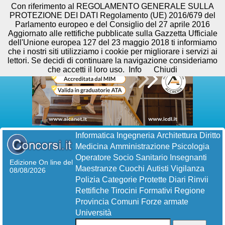
Con riferimento al REGOLAMENTO GENERALE SULLA
PROTEZIONE DEI DATI Regolamento (UE) 2016/679 del
Parlamento europeo e del Consiglio del 27 aprile 2016
Aggiornato alle rettifiche pubblicate sulla Gazzetta Ufficiale
dell'Unione europea 127 del 23 maggio 2018 ti informiamo
che i nostri siti utilizziamo i cookie per migliorare i servizi ai
lettori. Se decidi di continuare la navigazione consideriamo
che accetti il loro uso.
Info
Chiudi
Informatica
Ingegneria
Architettura
Diritto
Medicina
Amministrazione
Psicologia
Operatore Socio Sanitario
Insegnanti
Edizione On line del
Maestranze
Cuochi
Autisti
Vigilanza
08/08/2026
Polizia
Categorie Protette
Diari
Rinvii
Rettifiche
Tirocini Formativi
Regione
Provincia
Comuni
Forze armate
Università