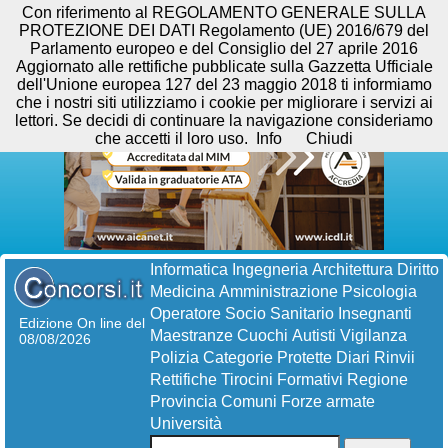
Con riferimento al REGOLAMENTO GENERALE SULLA
PROTEZIONE DEI DATI Regolamento (UE) 2016/679 del
Parlamento europeo e del Consiglio del 27 aprile 2016
Aggiornato alle rettifiche pubblicate sulla Gazzetta Ufficiale
dell'Unione europea 127 del 23 maggio 2018 ti informiamo
che i nostri siti utilizziamo i cookie per migliorare i servizi ai
lettori. Se decidi di continuare la navigazione consideriamo
che accetti il loro uso.
Info
Chiudi
Informatica
Ingegneria
Architettura
Diritto
Medicina
Amministrazione
Psicologia
Operatore Socio Sanitario
Insegnanti
Edizione On line del
Maestranze
Cuochi
Autisti
Vigilanza
08/08/2026
Polizia
Categorie Protette
Diari
Rinvii
Rettifiche
Tirocini Formativi
Regione
Provincia
Comuni
Forze armate
Università