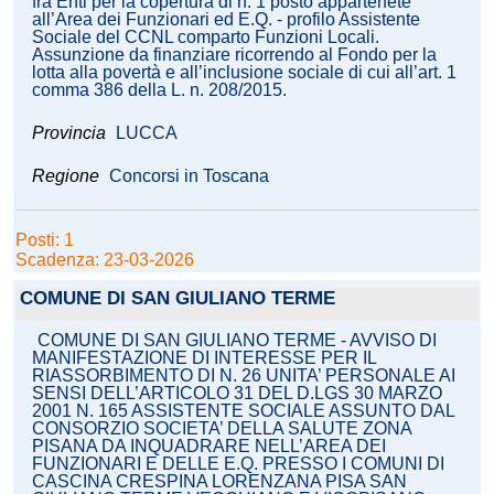
fra Enti per la copertura di n. 1 posto appartenete
all’Area dei Funzionari ed E.Q. - profilo Assistente
Sociale del CCNL comparto Funzioni Locali.
Assunzione da finanziare ricorrendo al Fondo per la
lotta alla povertà e all’inclusione sociale di cui all’art. 1
comma 386 della L. n. 208/2015.
Provincia
LUCCA
Regione
Concorsi in Toscana
Posti: 1
Scadenza: 23-03-2026
COMUNE DI SAN GIULIANO TERME
COMUNE DI SAN GIULIANO TERME - AVVISO DI
MANIFESTAZIONE DI INTERESSE PER IL
RIASSORBIMENTO DI N. 26 UNITA’ PERSONALE AI
SENSI DELL’ARTICOLO 31 DEL D.LGS 30 MARZO
2001 N. 165 ASSISTENTE SOCIALE ASSUNTO DAL
CONSORZIO SOCIETA’ DELLA SALUTE ZONA
PISANA DA INQUADRARE NELL’AREA DEI
FUNZIONARI E DELLE E.Q. PRESSO I COMUNI DI
CASCINA CRESPINA LORENZANA PISA SAN