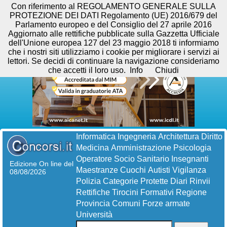
Con riferimento al REGOLAMENTO GENERALE SULLA
PROTEZIONE DEI DATI Regolamento (UE) 2016/679 del
Parlamento europeo e del Consiglio del 27 aprile 2016
Aggiornato alle rettifiche pubblicate sulla Gazzetta Ufficiale
dell'Unione europea 127 del 23 maggio 2018 ti informiamo
che i nostri siti utilizziamo i cookie per migliorare i servizi ai
lettori. Se decidi di continuare la navigazione consideriamo
che accetti il loro uso.
Info
Chiudi
Informatica
Ingegneria
Architettura
Diritto
Medicina
Amministrazione
Psicologia
Operatore Socio Sanitario
Insegnanti
Edizione On line del
Maestranze
Cuochi
Autisti
Vigilanza
08/08/2026
Polizia
Categorie Protette
Diari
Rinvii
Rettifiche
Tirocini Formativi
Regione
Provincia
Comuni
Forze armate
Università