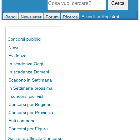
Cerca
Accedi
o Registrati
Bandi
Newsletter
Forum
Ricerca
Concorsi pubblici
News
Evidenza
In scadenza Oggi
In scadenza Domani
Scadono in Settimana
in Settimana prossima
I concorsi piu' visti
Concorsi per Regione
Concorsi per Provincia
Enti con bandi
Concorsi per Figura
Gazzette Ufficiale Concorsi