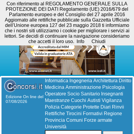
Con riferimento al REGOLAMENTO GENERALE SULLA
PROTEZIONE DEI DATI Regolamento (UE) 2016/679 del
Parlamento europeo e del Consiglio del 27 aprile 2016
Aggiornato alle rettifiche pubblicate sulla Gazzetta Ufficiale
dell'Unione europea 127 del 23 maggio 2018 ti informiamo
che i nostri siti utilizziamo i cookie per migliorare i servizi ai
lettori. Se decidi di continuare la navigazione consideriamo
che accetti il loro uso.
Info
Chiudi
Informatica
Ingegneria
Architettura
Diritto
Medicina
Amministrazione
Psicologia
Operatore Socio Sanitario
Insegnanti
Edizione On line del
Maestranze
Cuochi
Autisti
Vigilanza
07/08/2026
Polizia
Categorie Protette
Diari
Rinvii
Rettifiche
Tirocini Formativi
Regione
Provincia
Comuni
Forze armate
Università