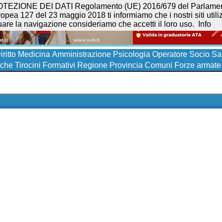
NE DEI DATI Regolamento (UE) 2016/679 del Parlamento eur
opea 127 del 23 maggio 2018 ti informiamo che i nostri siti utilizz
uare la navigazione consideriamo che accetti il loro uso.
Info
iritto
Medicina
Amministrazione
Psicologia
Operatore Socio San
iche
Tirocini Formativi
Regione
Provincia
Comuni
Forze armate