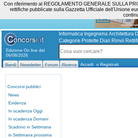
Con riferimento al REGOLAMENTO GENERALE SULLA PROTEZIO
rettifiche pubblicate sulla Gazzetta Ufficiale dell'Unione eur
contin
Informatica
Ingegneria
Architettura
D
Categorie Protette
Diari
Rinvii
Rettif
Edizione On line del
06/08/2026
Accedi
o Registrati
Bandi
Newsletter
Forum
Ricerca
Concorsi pubblici
News
Evidenza
In scadenza Oggi
In scadenza Domani
Scadono in Settimana
in Settimana prossima