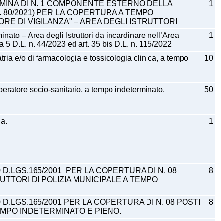
OMINA DI N. 1 COMPONENTE ESTERNO DELLA
1
. 80/2021) PER LA COPERTURA A TEMPO
ORE DI VIGILANZA" – AREA DEGLI ISTRUTTORI
inato – Area degli Istruttori da incardinare nell’Area
1
a 5 D.L. n. 44/2023 ed art. 35 bis D.L. n. 115/2022
atria e/o di farmacologia e tossicologia clinica, a tempo
10
operatore socio-sanitario, a tempo indeterminato.
50
ia.
1
 D.LGS.165/2001 PER LA COPERTURA DI N. 08
8
UTTORI DI POLIZIA MUNICIPALE A TEMPO
 D.LGS.165/2001 PER LA COPERTURA DI N. 08 POSTI
8
EMPO INDETERMINATO E PIENO.