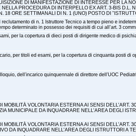
UISIZIONE DI MANIFESTAZIONE DI INTERESSE PER LA N
ELLA PROCEDURA DI INTERPELLO EX ART. 3-BIS D.L. N
 18 ORE SETTIMANALI DI N. 1 (UNO) POSTO DI "ISTRUTT
l reclutamento di n. 1 Istruttore Tecnico a tempo pieno e indeterm
empo determinato in possesso dei requisiti di cui all’art. 3 comm
ami, per la copertura di dieci posti di dirigente medico di psichi
ario, per titoli ed esami, per la copertura di cinquanta posti di 
olloquio, dell'incarico quinquennale di direttore dell'UOC Pediatr
I MOBILITÀ VOLONTARIA ESTERNA AI SENSI DELL’ART. 30
IZIA MUNICIPALE DA INQUADRARE NELL’AREA DEGLI ISTR
 MOBILITÀ VOLONTARIA ESTERNA AI SENSI DELL’ART. 30
IVO DA INQUADRARE NELL’AREA DEGLI ISTRUTTORI A T