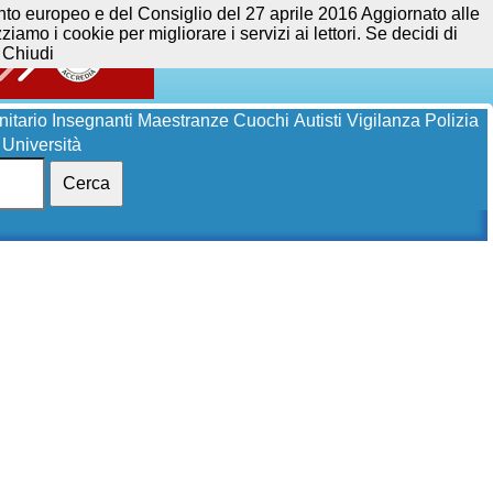
opeo e del Consiglio del 27 aprile 2016 Aggiornato alle
iamo i cookie per migliorare i servizi ai lettori. Se decidi di
Chiudi
itario
Insegnanti
Maestranze
Cuochi
Autisti
Vigilanza
Polizia
Università
Cerca