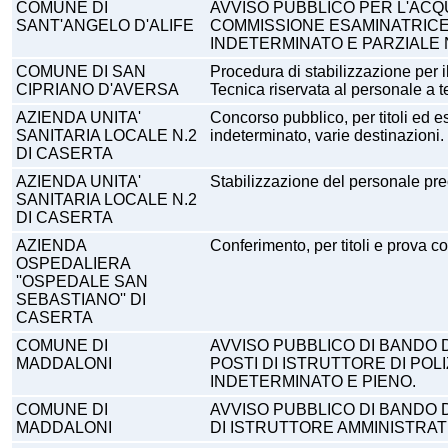
COMUNE DI
AVVISO PUBBLICO PER L'ACQ
SANT'ANGELO D'ALIFE
COMMISSIONE ESAMINATRICE N
INDETERMINATO E PARZIALE N.
COMUNE DI SAN
Procedura di stabilizzazione per i
CIPRIANO D'AVERSA
Tecnica riservata al personale a t
AZIENDA UNITA'
Concorso pubblico, per titoli ed es
SANITARIA LOCALE N.2
indeterminato, varie destinazioni.
DI CASERTA
AZIENDA UNITA'
Stabilizzazione del personale prec
SANITARIA LOCALE N.2
DI CASERTA
AZIENDA
Conferimento, per titoli e prova c
OSPEDALIERA
''OSPEDALE SAN
SEBASTIANO'' DI
CASERTA
COMUNE DI
AVVISO PUBBLICO DI BANDO D
MADDALONI
POSTI DI ISTRUTTORE DI POL
INDETERMINATO E PIENO.
COMUNE DI
AVVISO PUBBLICO DI BANDO DI
MADDALONI
DI ISTRUTTORE AMMINISTRAT