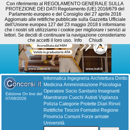
Con riferimento al REGOLAMENTO GENERALE SULLA
PROTEZIONE DEI DATI Regolamento (UE) 2016/679 del
Parlamento europeo e del Consiglio del 27 aprile 2016
Aggiornato alle rettifiche pubblicate sulla Gazzetta Ufficiale
dell'Unione europea 127 del 23 maggio 2018 ti informiamo
che i nostri siti utilizziamo i cookie per migliorare i servizi ai
lettori. Se decidi di continuare la navigazione consideriamo
che accetti il loro uso.
Info
Chiudi
Informatica
Ingegneria
Architettura
Diritto
Medicina
Amministrazione
Psicologia
Operatore Socio Sanitario
Insegnanti
Edizione On line del
Maestranze
Cuochi
Autisti
Vigilanza
07/08/2026
Polizia
Categorie Protette
Diari
Rinvii
Rettifiche
Tirocini Formativi
Regione
Provincia
Comuni
Forze armate
Università