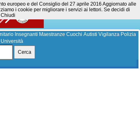
opeo e del Consiglio del 27 aprile 2016 Aggiornato alle
iamo i cookie per migliorare i servizi ai lettori. Se decidi di
Chiudi
itario
Insegnanti
Maestranze
Cuochi
Autisti
Vigilanza
Polizia
Università
Cerca