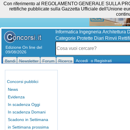
Con riferimento al REGOLAMENTO GENERALE SULLA PROTEZIO
rettifiche pubblicate sulla Gazzetta Ufficiale dell'Unione eur
contin
Informatica
Ingegneria
Architettura
D
Categorie Protette
Diari
Rinvii
Rettif
Edizione On line del
09/08/2026
Accedi
o Registrati
Bandi
Newsletter
Forum
Ricerca
Concorsi pubblici
News
Evidenza
In scadenza Oggi
In scadenza Domani
Scadono in Settimana
in Settimana prossima