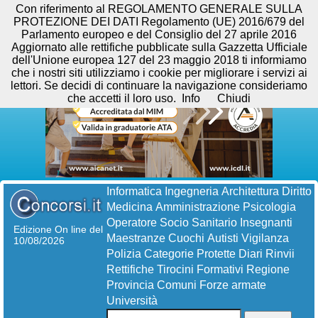
Con riferimento al REGOLAMENTO GENERALE SULLA
PROTEZIONE DEI DATI Regolamento (UE) 2016/679 del
Parlamento europeo e del Consiglio del 27 aprile 2016
Aggiornato alle rettifiche pubblicate sulla Gazzetta Ufficiale
dell'Unione europea 127 del 23 maggio 2018 ti informiamo
che i nostri siti utilizziamo i cookie per migliorare i servizi ai
lettori. Se decidi di continuare la navigazione consideriamo
che accetti il loro uso.
Info
Chiudi
Informatica
Ingegneria
Architettura
Diritto
Medicina
Amministrazione
Psicologia
Operatore Socio Sanitario
Insegnanti
Edizione On line del
Maestranze
Cuochi
Autisti
Vigilanza
10/08/2026
Polizia
Categorie Protette
Diari
Rinvii
Rettifiche
Tirocini Formativi
Regione
Provincia
Comuni
Forze armate
Università