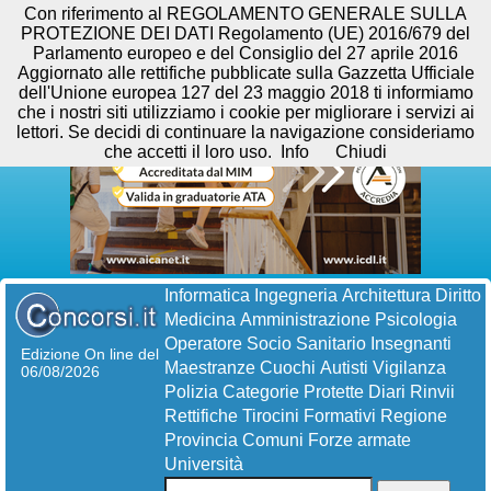
Con riferimento al REGOLAMENTO GENERALE SULLA
PROTEZIONE DEI DATI Regolamento (UE) 2016/679 del
Parlamento europeo e del Consiglio del 27 aprile 2016
Aggiornato alle rettifiche pubblicate sulla Gazzetta Ufficiale
dell'Unione europea 127 del 23 maggio 2018 ti informiamo
che i nostri siti utilizziamo i cookie per migliorare i servizi ai
lettori. Se decidi di continuare la navigazione consideriamo
che accetti il loro uso.
Info
Chiudi
Informatica
Ingegneria
Architettura
Diritto
Medicina
Amministrazione
Psicologia
Operatore Socio Sanitario
Insegnanti
Edizione On line del
Maestranze
Cuochi
Autisti
Vigilanza
06/08/2026
Polizia
Categorie Protette
Diari
Rinvii
Rettifiche
Tirocini Formativi
Regione
Provincia
Comuni
Forze armate
Università