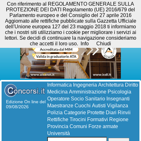
Con riferimento al REGOLAMENTO GENERALE SULLA
PROTEZIONE DEI DATI Regolamento (UE) 2016/679 del
Parlamento europeo e del Consiglio del 27 aprile 2016
Aggiornato alle rettifiche pubblicate sulla Gazzetta Ufficiale
dell'Unione europea 127 del 23 maggio 2018 ti informiamo
che i nostri siti utilizziamo i cookie per migliorare i servizi ai
lettori. Se decidi di continuare la navigazione consideriamo
che accetti il loro uso.
Info
Chiudi
Informatica
Ingegneria
Architettura
Diritto
Medicina
Amministrazione
Psicologia
Operatore Socio Sanitario
Insegnanti
Edizione On line del
Maestranze
Cuochi
Autisti
Vigilanza
09/08/2026
Polizia
Categorie Protette
Diari
Rinvii
Rettifiche
Tirocini Formativi
Regione
Provincia
Comuni
Forze armate
Università