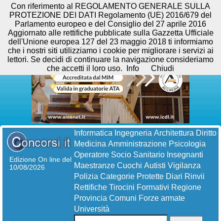
Con riferimento al REGOLAMENTO GENERALE SULLA
PROTEZIONE DEI DATI Regolamento (UE) 2016/679 del
Parlamento europeo e del Consiglio del 27 aprile 2016
Aggiornato alle rettifiche pubblicate sulla Gazzetta Ufficiale
dell'Unione europea 127 del 23 maggio 2018 ti informiamo
che i nostri siti utilizziamo i cookie per migliorare i servizi ai
lettori. Se decidi di continuare la navigazione consideriamo
che accetti il loro uso.
Info
Chiudi
Informatica
Ingegneria
Architettura
Diritto
Medicina
Amministrazione
Psicologia
Operatore Socio Sanitario
Insegnanti
Edizione On line del
Maestranze
Cuochi
Autisti
Vigilanza
10/08/2026
Polizia
Categorie Protette
Diari
Rinvii
Rettifiche
Tirocini Formativi
Regione
Provincia
Comuni
Forze armate
Università