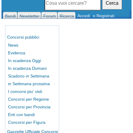
Cerca
Accedi
o Registrati
Bandi
Newsletter
Forum
Ricerca
Concorsi pubblici
News
Evidenza
In scadenza Oggi
In scadenza Domani
Scadono in Settimana
in Settimana prossima
I concorsi piu' visti
Concorsi per Regione
Concorsi per Provincia
Enti con bandi
Concorsi per Figura
Gazzette Ufficiale Concorsi