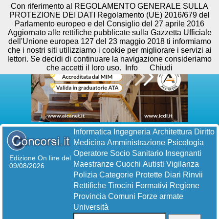
Con riferimento al REGOLAMENTO GENERALE SULLA
PROTEZIONE DEI DATI Regolamento (UE) 2016/679 del
Parlamento europeo e del Consiglio del 27 aprile 2016
Aggiornato alle rettifiche pubblicate sulla Gazzetta Ufficiale
dell'Unione europea 127 del 23 maggio 2018 ti informiamo
che i nostri siti utilizziamo i cookie per migliorare i servizi ai
lettori. Se decidi di continuare la navigazione consideriamo
che accetti il loro uso.
Info
Chiudi
Informatica
Ingegneria
Architettura
Diritto
Medicina
Amministrazione
Psicologia
Operatore Socio Sanitario
Insegnanti
Edizione On line del
Maestranze
Cuochi
Autisti
Vigilanza
09/08/2026
Polizia
Categorie Protette
Diari
Rinvii
Rettifiche
Tirocini Formativi
Regione
Provincia
Comuni
Forze armate
Università