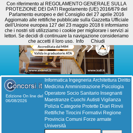
Con riferimento al REGOLAMENTO GENERALE SULLA
PROTEZIONE DEI DATI Regolamento (UE) 2016/679 del
Parlamento europeo e del Consiglio del 27 aprile 2016
Aggiornato alle rettifiche pubblicate sulla Gazzetta Ufficiale
dell'Unione europea 127 del 23 maggio 2018 ti informiamo
che i nostri siti utilizziamo i cookie per migliorare i servizi ai
lettori. Se decidi di continuare la navigazione consideriamo
che accetti il loro uso.
Info
Chiudi
Informatica
Ingegneria
Architettura
Diritto
Medicina
Amministrazione
Psicologia
Operatore Socio Sanitario
Insegnanti
Edizione On line del
Maestranze
Cuochi
Autisti
Vigilanza
06/08/2026
Polizia
Categorie Protette
Diari
Rinvii
Rettifiche
Tirocini Formativi
Regione
Provincia
Comuni
Forze armate
Università