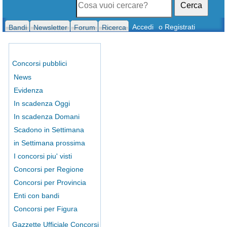
Cerca
Accedi
o Registrati
Bandi
Newsletter
Forum
Ricerca
Concorsi pubblici
News
Evidenza
In scadenza Oggi
In scadenza Domani
Scadono in Settimana
in Settimana prossima
I concorsi piu' visti
Concorsi per Regione
Concorsi per Provincia
Enti con bandi
Concorsi per Figura
Gazzette Ufficiale Concorsi