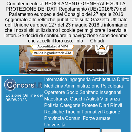
Con riferimento al REGOLAMENTO GENERALE SULLA
PROTEZIONE DEI DATI Regolamento (UE) 2016/679 del
Parlamento europeo e del Consiglio del 27 aprile 2016
Aggiornato alle rettifiche pubblicate sulla Gazzetta Ufficiale
dell'Unione europea 127 del 23 maggio 2018 ti informiamo
che i nostri siti utilizziamo i cookie per migliorare i servizi ai
lettori. Se decidi di continuare la navigazione consideriamo
che accetti il loro uso.
Info
Chiudi
Informatica
Ingegneria
Architettura
Diritto
Medicina
Amministrazione
Psicologia
Operatore Socio Sanitario
Insegnanti
Edizione On line del
Maestranze
Cuochi
Autisti
Vigilanza
08/08/2026
Polizia
Categorie Protette
Diari
Rinvii
Rettifiche
Tirocini Formativi
Regione
Provincia
Comuni
Forze armate
Università