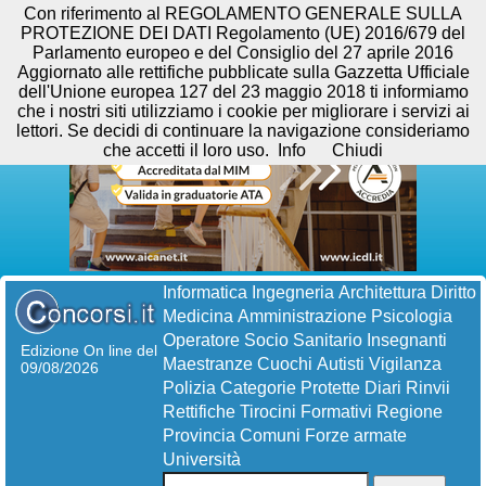
Con riferimento al REGOLAMENTO GENERALE SULLA
PROTEZIONE DEI DATI Regolamento (UE) 2016/679 del
Parlamento europeo e del Consiglio del 27 aprile 2016
Aggiornato alle rettifiche pubblicate sulla Gazzetta Ufficiale
dell'Unione europea 127 del 23 maggio 2018 ti informiamo
che i nostri siti utilizziamo i cookie per migliorare i servizi ai
lettori. Se decidi di continuare la navigazione consideriamo
che accetti il loro uso.
Info
Chiudi
Informatica
Ingegneria
Architettura
Diritto
Medicina
Amministrazione
Psicologia
Operatore Socio Sanitario
Insegnanti
Edizione On line del
Maestranze
Cuochi
Autisti
Vigilanza
09/08/2026
Polizia
Categorie Protette
Diari
Rinvii
Rettifiche
Tirocini Formativi
Regione
Provincia
Comuni
Forze armate
Università