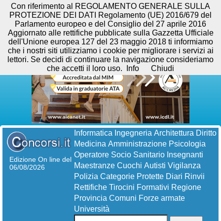
Con riferimento al REGOLAMENTO GENERALE SULLA
PROTEZIONE DEI DATI Regolamento (UE) 2016/679 del
Parlamento europeo e del Consiglio del 27 aprile 2016
Aggiornato alle rettifiche pubblicate sulla Gazzetta Ufficiale
dell'Unione europea 127 del 23 maggio 2018 ti informiamo
che i nostri siti utilizziamo i cookie per migliorare i servizi ai
lettori. Se decidi di continuare la navigazione consideriamo
che accetti il loro uso.
Info
Chiudi
Informatica
Ingegneria
Architettura
Diritto
Medicina
Amministrazione
Psicologia
Operatore Socio Sanitario
Insegnanti
Edizione On line del
Maestranze
Cuochi
Autisti
Vigilanza
06/08/2026
Polizia
Categorie Protette
Diari
Rinvii
Rettifiche
Tirocini Formativi
Regione
Provincia
Comuni
Forze armate
Università