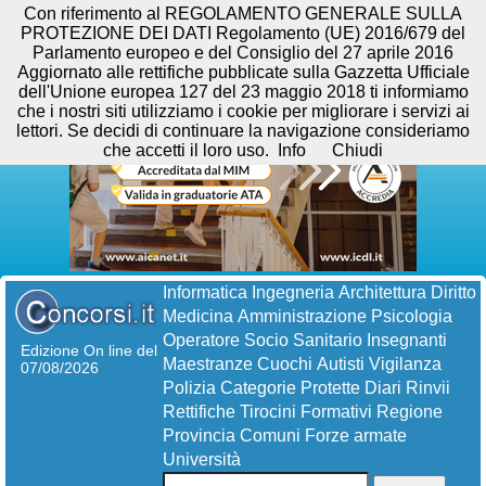
Con riferimento al REGOLAMENTO GENERALE SULLA
PROTEZIONE DEI DATI Regolamento (UE) 2016/679 del
Parlamento europeo e del Consiglio del 27 aprile 2016
Aggiornato alle rettifiche pubblicate sulla Gazzetta Ufficiale
dell'Unione europea 127 del 23 maggio 2018 ti informiamo
che i nostri siti utilizziamo i cookie per migliorare i servizi ai
lettori. Se decidi di continuare la navigazione consideriamo
che accetti il loro uso.
Info
Chiudi
Informatica
Ingegneria
Architettura
Diritto
Medicina
Amministrazione
Psicologia
Operatore Socio Sanitario
Insegnanti
Edizione On line del
Maestranze
Cuochi
Autisti
Vigilanza
07/08/2026
Polizia
Categorie Protette
Diari
Rinvii
Rettifiche
Tirocini Formativi
Regione
Provincia
Comuni
Forze armate
Università