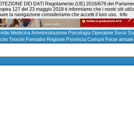
NE DEI DATI Regolamento (UE) 2016/679 del Parlamento eur
opea 127 del 23 maggio 2018 ti informiamo che i nostri siti utilizz
uare la navigazione consideriamo che accetti il loro uso.
Info
iritto
Medicina
Amministrazione
Psicologia
Operatore Socio San
iche
Tirocini Formativi
Regione
Provincia
Comuni
Forze armate