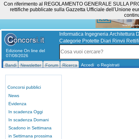
Con riferimento al REGOLAMENTO GENERALE SULLA PROTEZIO
rettifiche pubblicate sulla Gazzetta Ufficiale dell'Unione eur
contin
Informatica
Ingegneria
Architettura
D
Categorie Protette
Diari
Rinvii
Rettif
Edizione On line del
07/08/2026
Accedi
o Registrati
Bandi
Newsletter
Forum
Ricerca
Concorsi pubblici
News
Evidenza
In scadenza Oggi
In scadenza Domani
Scadono in Settimana
in Settimana prossima