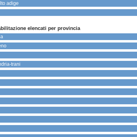
alto adige
bilitazione elencati per provincia
ia
ceno
ndria-trani