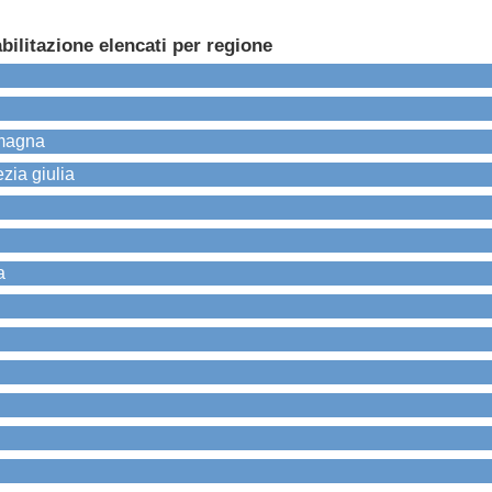
bilitazione elencati per regione
omagna
ezia giulia
a