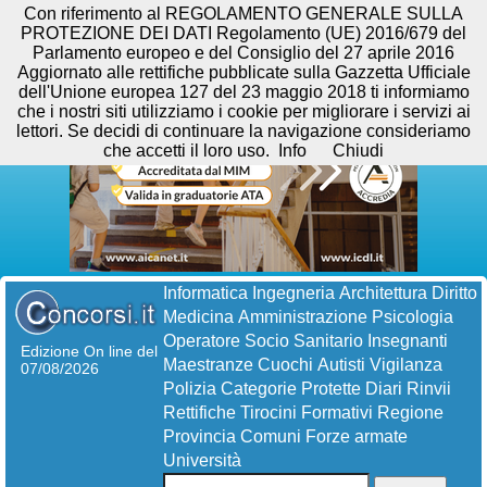
Con riferimento al REGOLAMENTO GENERALE SULLA
PROTEZIONE DEI DATI Regolamento (UE) 2016/679 del
Parlamento europeo e del Consiglio del 27 aprile 2016
Aggiornato alle rettifiche pubblicate sulla Gazzetta Ufficiale
dell'Unione europea 127 del 23 maggio 2018 ti informiamo
che i nostri siti utilizziamo i cookie per migliorare i servizi ai
lettori. Se decidi di continuare la navigazione consideriamo
che accetti il loro uso.
Info
Chiudi
Informatica
Ingegneria
Architettura
Diritto
Medicina
Amministrazione
Psicologia
Operatore Socio Sanitario
Insegnanti
Edizione On line del
Maestranze
Cuochi
Autisti
Vigilanza
07/08/2026
Polizia
Categorie Protette
Diari
Rinvii
Rettifiche
Tirocini Formativi
Regione
Provincia
Comuni
Forze armate
Università