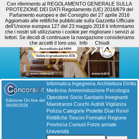
Con riferimento al REGOLAMENTO GENERALE SULLA
PROTEZIONE DEI DATI Regolamento (UE) 2016/679 del
Parlamento europeo e del Consiglio del 27 aprile 2016
Aggiornato alle rettifiche pubblicate sulla Gazzetta Ufficiale
dell'Unione europea 127 del 23 maggio 2018 ti informiamo
che i nostri siti utilizziamo i cookie per migliorare i servizi ai
lettori. Se decidi di continuare la navigazione consideriamo
che accetti il loro uso.
Info
Chiudi
Informatica
Ingegneria
Architettura
Diritto
Medicina
Amministrazione
Psicologia
Operatore Socio Sanitario
Insegnanti
Edizione On line del
Maestranze
Cuochi
Autisti
Vigilanza
06/08/2026
Polizia
Categorie Protette
Diari
Rinvii
Rettifiche
Tirocini Formativi
Regione
Provincia
Comuni
Forze armate
Università