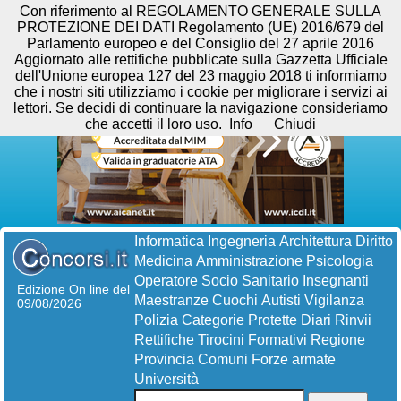
Con riferimento al REGOLAMENTO GENERALE SULLA
PROTEZIONE DEI DATI Regolamento (UE) 2016/679 del
Parlamento europeo e del Consiglio del 27 aprile 2016
Aggiornato alle rettifiche pubblicate sulla Gazzetta Ufficiale
dell'Unione europea 127 del 23 maggio 2018 ti informiamo
che i nostri siti utilizziamo i cookie per migliorare i servizi ai
lettori. Se decidi di continuare la navigazione consideriamo
che accetti il loro uso.
Info
Chiudi
Informatica
Ingegneria
Architettura
Diritto
Medicina
Amministrazione
Psicologia
Operatore Socio Sanitario
Insegnanti
Edizione On line del
Maestranze
Cuochi
Autisti
Vigilanza
09/08/2026
Polizia
Categorie Protette
Diari
Rinvii
Rettifiche
Tirocini Formativi
Regione
Provincia
Comuni
Forze armate
Università