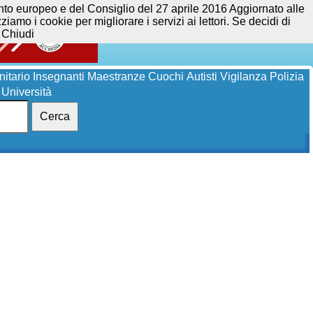
opeo e del Consiglio del 27 aprile 2016 Aggiornato alle
iamo i cookie per migliorare i servizi ai lettori. Se decidi di
Chiudi
itario
Insegnanti
Maestranze
Cuochi
Autisti
Vigilanza
Polizia
Università
Cerca