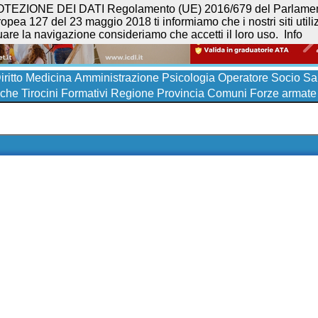
NE DEI DATI Regolamento (UE) 2016/679 del Parlamento eur
opea 127 del 23 maggio 2018 ti informiamo che i nostri siti utilizz
uare la navigazione consideriamo che accetti il loro uso.
Info
iritto
Medicina
Amministrazione
Psicologia
Operatore Socio San
iche
Tirocini Formativi
Regione
Provincia
Comuni
Forze armate