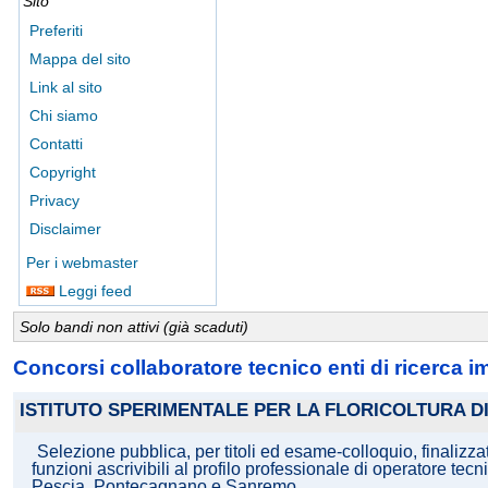
Sito
Preferiti
Mappa del sito
Link al sito
Chi siamo
Contatti
Copyright
Privacy
Disclaimer
Per i webmaster
Leggi feed
Solo bandi non attivi (già scaduti)
Concorsi collaboratore tecnico enti di ricerca i
ISTITUTO SPERIMENTALE PER LA FLORICOLTURA 
Selezione pubblica, per titoli ed esame-colloquio, finalizz
funzioni ascrivibili al profilo professionale di operatore tec
Pescia, Pontecagnano e Sanremo.