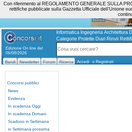
Con riferimento al REGOLAMENTO GENERALE SULLA PROTEZIO
rettifiche pubblicate sulla Gazzetta Ufficiale dell'Unione eur
contin
Informatica
Ingegneria
Architettura
D
Categorie Protette
Diari
Rinvii
Rettif
Edizione On line del
06/08/2026
Accedi
o Registrati
Bandi
Newsletter
Forum
Ricerca
Concorsi pubblici
News
Evidenza
In scadenza Oggi
In scadenza Domani
Scadono in Settimana
in Settimana prossima