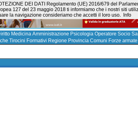
NE DEI DATI Regolamento (UE) 2016/679 del Parlamento eur
opea 127 del 23 maggio 2018 ti informiamo che i nostri siti utilizz
uare la navigazione consideriamo che accetti il loro uso.
Info
iritto
Medicina
Amministrazione
Psicologia
Operatore Socio San
iche
Tirocini Formativi
Regione
Provincia
Comuni
Forze armate