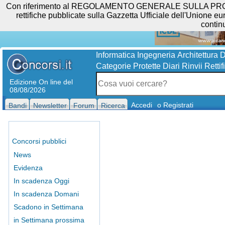
Con riferimento al REGOLAMENTO GENERALE SULLA PROTEZIO
rettifiche pubblicate sulla Gazzetta Ufficiale dell'Unione eur
contin
Informatica
Ingegneria
Architettura
D
Categorie Protette
Diari
Rinvii
Rettif
Edizione On line del
08/08/2026
Accedi
o Registrati
Bandi
Newsletter
Forum
Ricerca
Concorsi pubblici
News
Evidenza
In scadenza Oggi
In scadenza Domani
Scadono in Settimana
in Settimana prossima