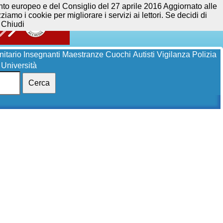
opeo e del Consiglio del 27 aprile 2016 Aggiornato alle
iamo i cookie per migliorare i servizi ai lettori. Se decidi di
Chiudi
itario
Insegnanti
Maestranze
Cuochi
Autisti
Vigilanza
Polizia
Università
Cerca