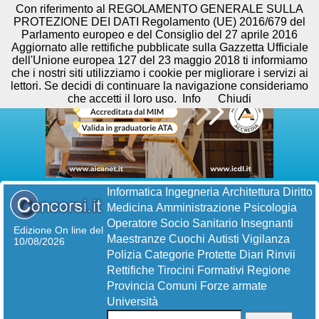
Con riferimento al REGOLAMENTO GENERALE SULLA
PROTEZIONE DEI DATI Regolamento (UE) 2016/679 del
Parlamento europeo e del Consiglio del 27 aprile 2016
Aggiornato alle rettifiche pubblicate sulla Gazzetta Ufficiale
dell'Unione europea 127 del 23 maggio 2018 ti informiamo
che i nostri siti utilizziamo i cookie per migliorare i servizi ai
lettori. Se decidi di continuare la navigazione consideriamo
che accetti il loro uso.
Info
Chiudi
Informatica
Ingegneria
Architettura
Diritto
Medicina
Amministrazione
Psicologia
Operatore Socio Sanitario
Insegnanti
Edizione On line del
Maestranze
Cuochi
Autisti
Vigilanza
10/08/2026
Polizia
Categorie Protette
Diari
Rinvii
Rettifiche
Tirocini Formativi
Regione
Provincia
Comuni
Forze armate
Università