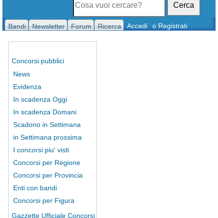
Cerca
Accedi
o Registrati
Bandi
Newsletter
Forum
Ricerca
Concorsi pubblici
News
Evidenza
In scadenza Oggi
In scadenza Domani
Scadono in Settimana
in Settimana prossima
I concorsi piu' visti
Concorsi per Regione
Concorsi per Provincia
Enti con bandi
Concorsi per Figura
Gazzette Ufficiale Concorsi