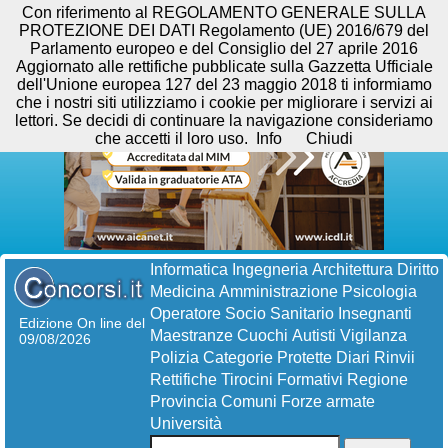
Con riferimento al REGOLAMENTO GENERALE SULLA
PROTEZIONE DEI DATI Regolamento (UE) 2016/679 del
Parlamento europeo e del Consiglio del 27 aprile 2016
Aggiornato alle rettifiche pubblicate sulla Gazzetta Ufficiale
dell'Unione europea 127 del 23 maggio 2018 ti informiamo
che i nostri siti utilizziamo i cookie per migliorare i servizi ai
lettori. Se decidi di continuare la navigazione consideriamo
che accetti il loro uso.
Info
Chiudi
Informatica
Ingegneria
Architettura
Diritto
Medicina
Amministrazione
Psicologia
Operatore Socio Sanitario
Insegnanti
Edizione On line del
Maestranze
Cuochi
Autisti
Vigilanza
09/08/2026
Polizia
Categorie Protette
Diari
Rinvii
Rettifiche
Tirocini Formativi
Regione
Provincia
Comuni
Forze armate
Università