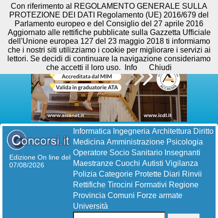
Con riferimento al REGOLAMENTO GENERALE SULLA
PROTEZIONE DEI DATI Regolamento (UE) 2016/679 del
Parlamento europeo e del Consiglio del 27 aprile 2016
Aggiornato alle rettifiche pubblicate sulla Gazzetta Ufficiale
dell'Unione europea 127 del 23 maggio 2018 ti informiamo
che i nostri siti utilizziamo i cookie per migliorare i servizi ai
lettori. Se decidi di continuare la navigazione consideriamo
che accetti il loro uso.
Info
Chiudi
Informatica
Ingegneria
Architettura
Diritto
Medicina
Amministrazione
Psicologia
Operatore Socio Sanitario
Insegnanti
Edizione On line del
Maestranze
Cuochi
Autisti
Vigilanza
07/08/2026
Polizia
Categorie Protette
Diari
Rinvii
Rettifiche
Tirocini Formativi
Regione
Provincia
Comuni
Forze armate
Università