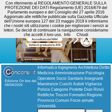
Con riferimento al REGOLAMENTO GENERALE SULLA
PROTEZIONE DEI DATI Regolamento (UE) 2016/679 del
Parlamento europeo e del Consiglio del 27 aprile 2016
Aggiornato alle rettifiche pubblicate sulla Gazzetta Ufficiale
dell'Unione europea 127 del 23 maggio 2018 ti informiamo
che i nostri siti utilizziamo i cookie per migliorare i servizi ai
lettori. Se decidi di continuare la navigazione consideriamo
che accetti il loro uso.
Info
Chiudi
Informatica
Ingegneria
Architettura
Diritto
Medicina
Amministrazione
Psicologia
Operatore Socio Sanitario
Insegnanti
Edizione On line del
Maestranze
Cuochi
Autisti
Vigilanza
08/08/2026
Polizia
Categorie Protette
Diari
Rinvii
Rettifiche
Tirocini Formativi
Regione
Provincia
Comuni
Forze armate
Università