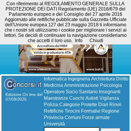
Con riferimento al REGOLAMENTO GENERALE SULLA
PROTEZIONE DEI DATI Regolamento (UE) 2016/679 del
Parlamento europeo e del Consiglio del 27 aprile 2016
Aggiornato alle rettifiche pubblicate sulla Gazzetta Ufficiale
dell'Unione europea 127 del 23 maggio 2018 ti informiamo
che i nostri siti utilizziamo i cookie per migliorare i servizi ai
lettori. Se decidi di continuare la navigazione consideriamo
che accetti il loro uso.
Info
Chiudi
Informatica
Ingegneria
Architettura
Diritto
Medicina
Amministrazione
Psicologia
Operatore Socio Sanitario
Insegnanti
Edizione On line del
Maestranze
Cuochi
Autisti
Vigilanza
07/08/2026
Polizia
Categorie Protette
Diari
Rinvii
Rettifiche
Tirocini Formativi
Regione
Provincia
Comuni
Forze armate
Università