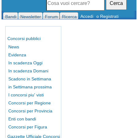
Cerca
Accedi
o Registrati
Bandi
Newsletter
Forum
Ricerca
Concorsi pubblici
News
Evidenza
In scadenza Oggi
In scadenza Domani
Scadono in Settimana
in Settimana prossima
I concorsi piu' visti
Concorsi per Regione
Concorsi per Provincia
Enti con bandi
Concorsi per Figura
Gazzette Ufficiale Concorsi