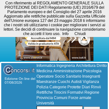
Con riferimento al REGOLAMENTO GENERALE SULLA
PROTEZIONE DEI DATI Regolamento (UE) 2016/679 del
Parlamento europeo e del Consiglio del 27 aprile 2016
Aggiornato alle rettifiche pubblicate sulla Gazzetta Ufficiale
dell'Unione europea 127 del 23 maggio 2018 ti informiamo
che i nostri siti utilizziamo i cookie per migliorare i servizi ai
lettori. Se decidi di continuare la navigazione consideriamo
che accetti il loro uso.
Info
Chiudi
Informatica
Ingegneria
Architettura
Diritto
Medicina
Amministrazione
Psicologia
Operatore Socio Sanitario
Insegnanti
Edizione On line del
Maestranze
Cuochi
Autisti
Vigilanza
07/08/2026
Polizia
Categorie Protette
Diari
Rinvii
Rettifiche
Tirocini Formativi
Regione
Provincia
Comuni
Forze armate
Università