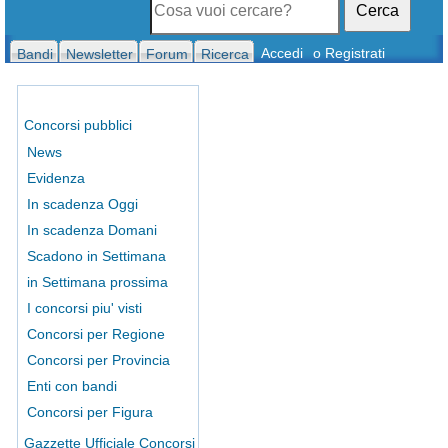
Cerca
Accedi
o Registrati
Bandi
Newsletter
Forum
Ricerca
Concorsi pubblici
News
Evidenza
In scadenza Oggi
In scadenza Domani
Scadono in Settimana
in Settimana prossima
I concorsi piu' visti
Concorsi per Regione
Concorsi per Provincia
Enti con bandi
Concorsi per Figura
Gazzette Ufficiale Concorsi