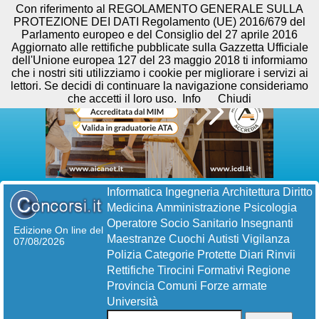
Con riferimento al REGOLAMENTO GENERALE SULLA
PROTEZIONE DEI DATI Regolamento (UE) 2016/679 del
Parlamento europeo e del Consiglio del 27 aprile 2016
Aggiornato alle rettifiche pubblicate sulla Gazzetta Ufficiale
dell'Unione europea 127 del 23 maggio 2018 ti informiamo
che i nostri siti utilizziamo i cookie per migliorare i servizi ai
lettori. Se decidi di continuare la navigazione consideriamo
che accetti il loro uso.
Info
Chiudi
Informatica
Ingegneria
Architettura
Diritto
Medicina
Amministrazione
Psicologia
Operatore Socio Sanitario
Insegnanti
Edizione On line del
Maestranze
Cuochi
Autisti
Vigilanza
07/08/2026
Polizia
Categorie Protette
Diari
Rinvii
Rettifiche
Tirocini Formativi
Regione
Provincia
Comuni
Forze armate
Università