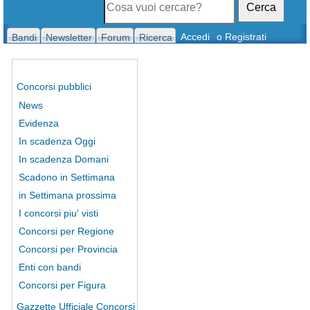
Cerca
Accedi
o Registrati
Bandi
Newsletter
Forum
Ricerca
Concorsi pubblici
News
Evidenza
In scadenza Oggi
In scadenza Domani
Scadono in Settimana
in Settimana prossima
I concorsi piu' visti
Concorsi per Regione
Concorsi per Provincia
Enti con bandi
Concorsi per Figura
Gazzette Ufficiale Concorsi