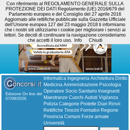
Con riferimento al REGOLAMENTO GENERALE SULLA
PROTEZIONE DEI DATI Regolamento (UE) 2016/679 del
Parlamento europeo e del Consiglio del 27 aprile 2016
Aggiornato alle rettifiche pubblicate sulla Gazzetta Ufficiale
dell'Unione europea 127 del 23 maggio 2018 ti informiamo
che i nostri siti utilizziamo i cookie per migliorare i servizi ai
lettori. Se decidi di continuare la navigazione consideriamo
che accetti il loro uso.
Info
Chiudi
Informatica
Ingegneria
Architettura
Diritto
Medicina
Amministrazione
Psicologia
Operatore Socio Sanitario
Insegnanti
Edizione On line del
Maestranze
Cuochi
Autisti
Vigilanza
07/08/2026
Polizia
Categorie Protette
Diari
Rinvii
Rettifiche
Tirocini Formativi
Regione
Provincia
Comuni
Forze armate
Università