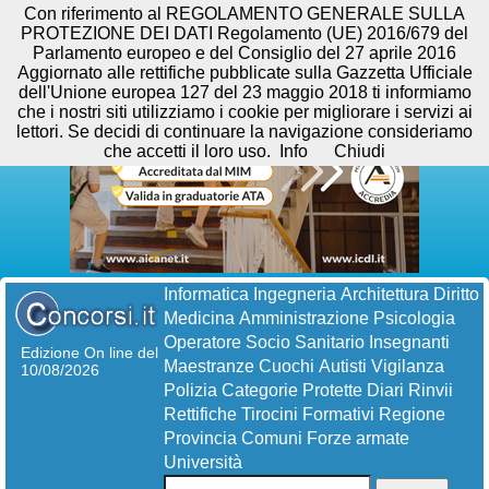
Con riferimento al REGOLAMENTO GENERALE SULLA
PROTEZIONE DEI DATI Regolamento (UE) 2016/679 del
Parlamento europeo e del Consiglio del 27 aprile 2016
Aggiornato alle rettifiche pubblicate sulla Gazzetta Ufficiale
dell'Unione europea 127 del 23 maggio 2018 ti informiamo
che i nostri siti utilizziamo i cookie per migliorare i servizi ai
lettori. Se decidi di continuare la navigazione consideriamo
che accetti il loro uso.
Info
Chiudi
Informatica
Ingegneria
Architettura
Diritto
Medicina
Amministrazione
Psicologia
Operatore Socio Sanitario
Insegnanti
Edizione On line del
Maestranze
Cuochi
Autisti
Vigilanza
10/08/2026
Polizia
Categorie Protette
Diari
Rinvii
Rettifiche
Tirocini Formativi
Regione
Provincia
Comuni
Forze armate
Università