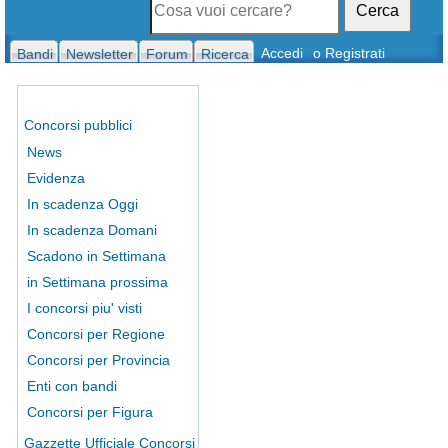
Cerca
Accedi
o Registrati
Bandi
Newsletter
Forum
Ricerca
Concorsi pubblici
News
Evidenza
In scadenza Oggi
In scadenza Domani
Scadono in Settimana
in Settimana prossima
I concorsi piu' visti
Concorsi per Regione
Concorsi per Provincia
Enti con bandi
Concorsi per Figura
Gazzette Ufficiale Concorsi