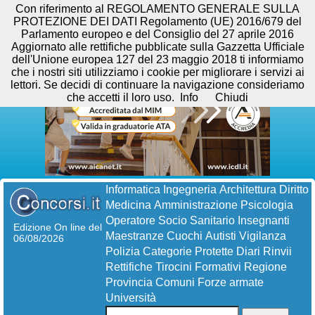
Con riferimento al REGOLAMENTO GENERALE SULLA
PROTEZIONE DEI DATI Regolamento (UE) 2016/679 del
Parlamento europeo e del Consiglio del 27 aprile 2016
Aggiornato alle rettifiche pubblicate sulla Gazzetta Ufficiale
dell'Unione europea 127 del 23 maggio 2018 ti informiamo
che i nostri siti utilizziamo i cookie per migliorare i servizi ai
lettori. Se decidi di continuare la navigazione consideriamo
che accetti il loro uso.
Info
Chiudi
Informatica
Ingegneria
Architettura
Diritto
Medicina
Amministrazione
Psicologia
Operatore Socio Sanitario
Insegnanti
Edizione On line del
Maestranze
Cuochi
Autisti
Vigilanza
06/08/2026
Polizia
Categorie Protette
Diari
Rinvii
Rettifiche
Tirocini Formativi
Regione
Provincia
Comuni
Forze armate
Università