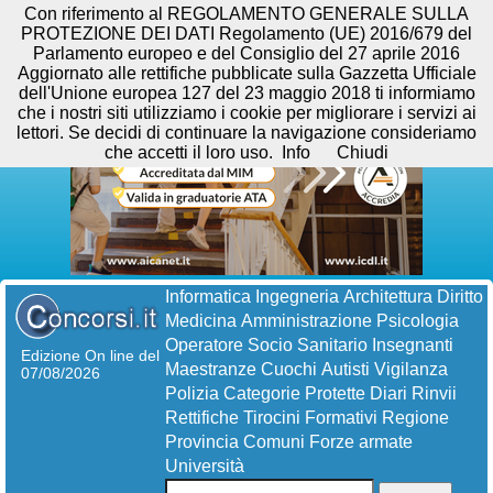
Con riferimento al REGOLAMENTO GENERALE SULLA
PROTEZIONE DEI DATI Regolamento (UE) 2016/679 del
Parlamento europeo e del Consiglio del 27 aprile 2016
Aggiornato alle rettifiche pubblicate sulla Gazzetta Ufficiale
dell'Unione europea 127 del 23 maggio 2018 ti informiamo
che i nostri siti utilizziamo i cookie per migliorare i servizi ai
lettori. Se decidi di continuare la navigazione consideriamo
che accetti il loro uso.
Info
Chiudi
Informatica
Ingegneria
Architettura
Diritto
Medicina
Amministrazione
Psicologia
Operatore Socio Sanitario
Insegnanti
Edizione On line del
Maestranze
Cuochi
Autisti
Vigilanza
07/08/2026
Polizia
Categorie Protette
Diari
Rinvii
Rettifiche
Tirocini Formativi
Regione
Provincia
Comuni
Forze armate
Università