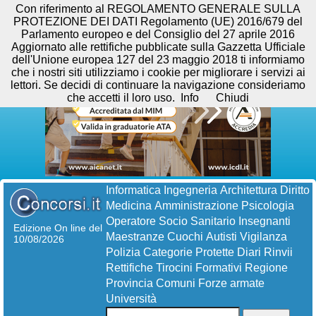
Con riferimento al REGOLAMENTO GENERALE SULLA
PROTEZIONE DEI DATI Regolamento (UE) 2016/679 del
Parlamento europeo e del Consiglio del 27 aprile 2016
Aggiornato alle rettifiche pubblicate sulla Gazzetta Ufficiale
dell'Unione europea 127 del 23 maggio 2018 ti informiamo
che i nostri siti utilizziamo i cookie per migliorare i servizi ai
lettori. Se decidi di continuare la navigazione consideriamo
che accetti il loro uso.
Info
Chiudi
Informatica
Ingegneria
Architettura
Diritto
Medicina
Amministrazione
Psicologia
Operatore Socio Sanitario
Insegnanti
Edizione On line del
Maestranze
Cuochi
Autisti
Vigilanza
10/08/2026
Polizia
Categorie Protette
Diari
Rinvii
Rettifiche
Tirocini Formativi
Regione
Provincia
Comuni
Forze armate
Università