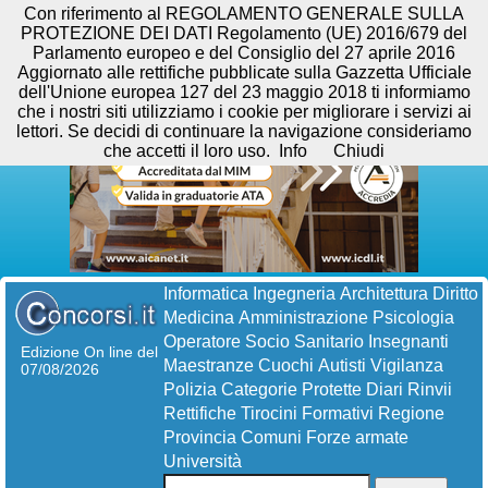
Con riferimento al REGOLAMENTO GENERALE SULLA
PROTEZIONE DEI DATI Regolamento (UE) 2016/679 del
Parlamento europeo e del Consiglio del 27 aprile 2016
Aggiornato alle rettifiche pubblicate sulla Gazzetta Ufficiale
dell'Unione europea 127 del 23 maggio 2018 ti informiamo
che i nostri siti utilizziamo i cookie per migliorare i servizi ai
lettori. Se decidi di continuare la navigazione consideriamo
che accetti il loro uso.
Info
Chiudi
Informatica
Ingegneria
Architettura
Diritto
Medicina
Amministrazione
Psicologia
Operatore Socio Sanitario
Insegnanti
Edizione On line del
Maestranze
Cuochi
Autisti
Vigilanza
07/08/2026
Polizia
Categorie Protette
Diari
Rinvii
Rettifiche
Tirocini Formativi
Regione
Provincia
Comuni
Forze armate
Università