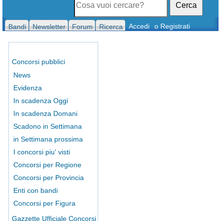
Cerca
Accedi
o Registrati
Bandi
Newsletter
Forum
Ricerca
Concorsi pubblici
News
Evidenza
In scadenza Oggi
In scadenza Domani
Scadono in Settimana
in Settimana prossima
I concorsi piu' visti
Concorsi per Regione
Concorsi per Provincia
Enti con bandi
Concorsi per Figura
Gazzette Ufficiale Concorsi