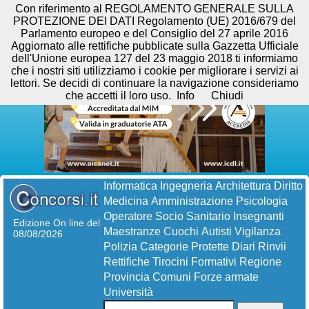
Con riferimento al REGOLAMENTO GENERALE SULLA
PROTEZIONE DEI DATI Regolamento (UE) 2016/679 del
Parlamento europeo e del Consiglio del 27 aprile 2016
Aggiornato alle rettifiche pubblicate sulla Gazzetta Ufficiale
dell'Unione europea 127 del 23 maggio 2018 ti informiamo
che i nostri siti utilizziamo i cookie per migliorare i servizi ai
lettori. Se decidi di continuare la navigazione consideriamo
che accetti il loro uso.
Info
Chiudi
Informatica
Ingegneria
Architettura
Diritto
Medicina
Amministrazione
Psicologia
Operatore Socio Sanitario
Insegnanti
Edizione On line del
Maestranze
Cuochi
Autisti
Vigilanza
08/08/2026
Polizia
Categorie Protette
Diari
Rinvii
Rettifiche
Tirocini Formativi
Regione
Provincia
Comuni
Forze armate
Università