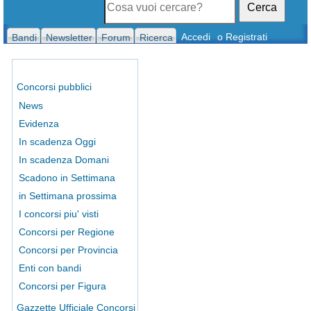
Cerca
Accedi
o Registrati
Bandi
Newsletter
Forum
Ricerca
Concorsi pubblici
News
Evidenza
In scadenza Oggi
In scadenza Domani
Scadono in Settimana
in Settimana prossima
I concorsi piu' visti
Concorsi per Regione
Concorsi per Provincia
Enti con bandi
Concorsi per Figura
Gazzette Ufficiale Concorsi