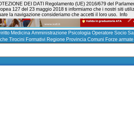
NE DEI DATI Regolamento (UE) 2016/679 del Parlamento eur
opea 127 del 23 maggio 2018 ti informiamo che i nostri siti utilizz
uare la navigazione consideriamo che accetti il loro uso.
Info
iritto
Medicina
Amministrazione
Psicologia
Operatore Socio San
iche
Tirocini Formativi
Regione
Provincia
Comuni
Forze armate