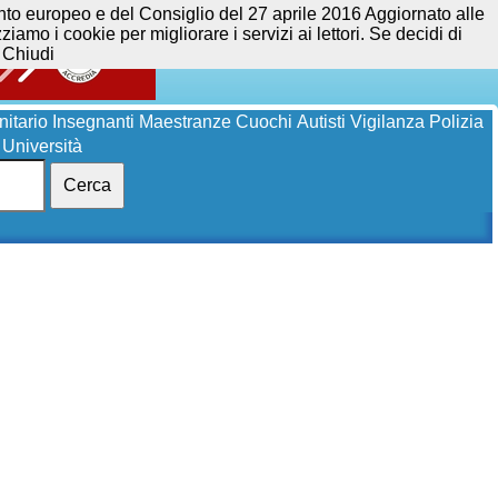
opeo e del Consiglio del 27 aprile 2016 Aggiornato alle
iamo i cookie per migliorare i servizi ai lettori. Se decidi di
Chiudi
itario
Insegnanti
Maestranze
Cuochi
Autisti
Vigilanza
Polizia
Università
Cerca