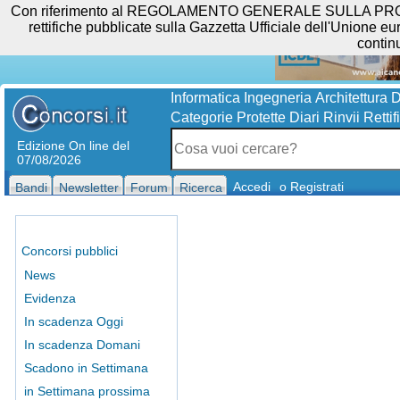
Con riferimento al REGOLAMENTO GENERALE SULLA PROTEZIO
rettifiche pubblicate sulla Gazzetta Ufficiale dell'Unione eur
contin
Informatica
Ingegneria
Architettura
D
Categorie Protette
Diari
Rinvii
Rettif
Edizione On line del
07/08/2026
Accedi
o Registrati
Bandi
Newsletter
Forum
Ricerca
Concorsi pubblici
News
Evidenza
In scadenza Oggi
In scadenza Domani
Scadono in Settimana
in Settimana prossima