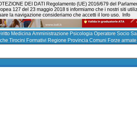
NE DEI DATI Regolamento (UE) 2016/679 del Parlamento eur
opea 127 del 23 maggio 2018 ti informiamo che i nostri siti utilizz
uare la navigazione consideriamo che accetti il loro uso.
Info
iritto
Medicina
Amministrazione
Psicologia
Operatore Socio San
iche
Tirocini Formativi
Regione
Provincia
Comuni
Forze armate