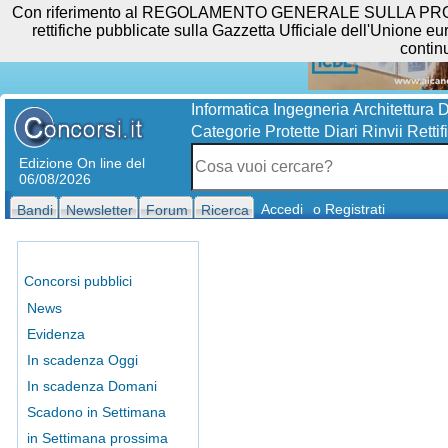
Con riferimento al REGOLAMENTO GENERALE SULLA PROTEZIO
rettifiche pubblicate sulla Gazzetta Ufficiale dell'Unione eur
contin
Informatica
Ingegneria
Architettura
D
Categorie Protette
Diari
Rinvii
Rettif
Edizione On line del
06/08/2026
Accedi
o Registrati
Bandi
Newsletter
Forum
Ricerca
Concorsi pubblici
News
Evidenza
In scadenza Oggi
In scadenza Domani
Scadono in Settimana
in Settimana prossima