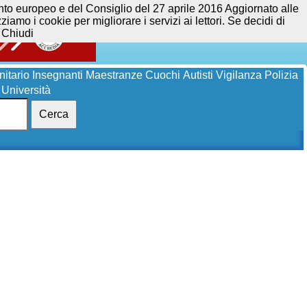
opeo e del Consiglio del 27 aprile 2016 Aggiornato alle
iamo i cookie per migliorare i servizi ai lettori. Se decidi di
Chiudi
itario
Insegnanti
Maestranze
Cuochi
Autisti
Vigilanza
Polizia
Università
Cerca