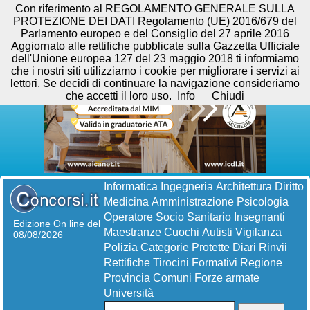
Con riferimento al REGOLAMENTO GENERALE SULLA
PROTEZIONE DEI DATI Regolamento (UE) 2016/679 del
Parlamento europeo e del Consiglio del 27 aprile 2016
Aggiornato alle rettifiche pubblicate sulla Gazzetta Ufficiale
dell'Unione europea 127 del 23 maggio 2018 ti informiamo
che i nostri siti utilizziamo i cookie per migliorare i servizi ai
lettori. Se decidi di continuare la navigazione consideriamo
che accetti il loro uso.
Info
Chiudi
Informatica
Ingegneria
Architettura
Diritto
Medicina
Amministrazione
Psicologia
Operatore Socio Sanitario
Insegnanti
Edizione On line del
Maestranze
Cuochi
Autisti
Vigilanza
08/08/2026
Polizia
Categorie Protette
Diari
Rinvii
Rettifiche
Tirocini Formativi
Regione
Provincia
Comuni
Forze armate
Università