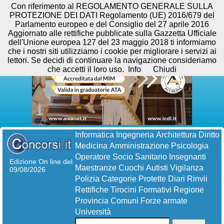
Con riferimento al REGOLAMENTO GENERALE SULLA
PROTEZIONE DEI DATI Regolamento (UE) 2016/679 del
Parlamento europeo e del Consiglio del 27 aprile 2016
Aggiornato alle rettifiche pubblicate sulla Gazzetta Ufficiale
dell'Unione europea 127 del 23 maggio 2018 ti informiamo
che i nostri siti utilizziamo i cookie per migliorare i servizi ai
lettori. Se decidi di continuare la navigazione consideriamo
che accetti il loro uso.
Info
Chiudi
Informatica
Ingegneria
Architettura
Diritto
Medicina
Amministrazione
Psicologia
Operatore Socio Sanitario
Insegnanti
Edizione On line del
Maestranze
Cuochi
Autisti
Vigilanza
09/08/2026
Polizia
Categorie Protette
Diari
Rinvii
Rettifiche
Tirocini Formativi
Regione
Provincia
Comuni
Forze armate
Università