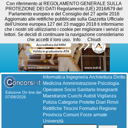
Con riferimento al REGOLAMENTO GENERALE SULLA
PROTEZIONE DEI DATI Regolamento (UE) 2016/679 del
Parlamento europeo e del Consiglio del 27 aprile 2016
Aggiornato alle rettifiche pubblicate sulla Gazzetta Ufficiale
dell'Unione europea 127 del 23 maggio 2018 ti informiamo
che i nostri siti utilizziamo i cookie per migliorare i servizi ai
lettori. Se decidi di continuare la navigazione consideriamo
che accetti il loro uso.
Info
Chiudi
Informatica
Ingegneria
Architettura
Diritto
Medicina
Amministrazione
Psicologia
Operatore Socio Sanitario
Insegnanti
Edizione On line del
Maestranze
Cuochi
Autisti
Vigilanza
07/08/2026
Polizia
Categorie Protette
Diari
Rinvii
Rettifiche
Tirocini Formativi
Regione
Provincia
Comuni
Forze armate
Università