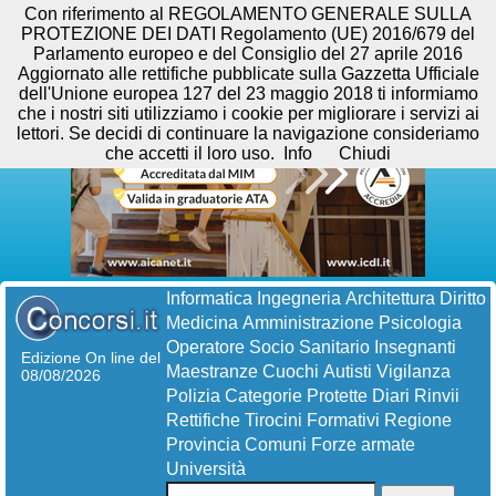
Con riferimento al REGOLAMENTO GENERALE SULLA
PROTEZIONE DEI DATI Regolamento (UE) 2016/679 del
Parlamento europeo e del Consiglio del 27 aprile 2016
Aggiornato alle rettifiche pubblicate sulla Gazzetta Ufficiale
dell'Unione europea 127 del 23 maggio 2018 ti informiamo
che i nostri siti utilizziamo i cookie per migliorare i servizi ai
lettori. Se decidi di continuare la navigazione consideriamo
che accetti il loro uso.
Info
Chiudi
Informatica
Ingegneria
Architettura
Diritto
Medicina
Amministrazione
Psicologia
Operatore Socio Sanitario
Insegnanti
Edizione On line del
Maestranze
Cuochi
Autisti
Vigilanza
08/08/2026
Polizia
Categorie Protette
Diari
Rinvii
Rettifiche
Tirocini Formativi
Regione
Provincia
Comuni
Forze armate
Università