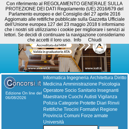
Con riferimento al REGOLAMENTO GENERALE SULLA
PROTEZIONE DEI DATI Regolamento (UE) 2016/679 del
Parlamento europeo e del Consiglio del 27 aprile 2016
Aggiornato alle rettifiche pubblicate sulla Gazzetta Ufficiale
dell'Unione europea 127 del 23 maggio 2018 ti informiamo
che i nostri siti utilizziamo i cookie per migliorare i servizi ai
lettori. Se decidi di continuare la navigazione consideriamo
che accetti il loro uso.
Info
Chiudi
Informatica
Ingegneria
Architettura
Diritto
Medicina
Amministrazione
Psicologia
Operatore Socio Sanitario
Insegnanti
Edizione On line del
Maestranze
Cuochi
Autisti
Vigilanza
06/08/2026
Polizia
Categorie Protette
Diari
Rinvii
Rettifiche
Tirocini Formativi
Regione
Provincia
Comuni
Forze armate
Università