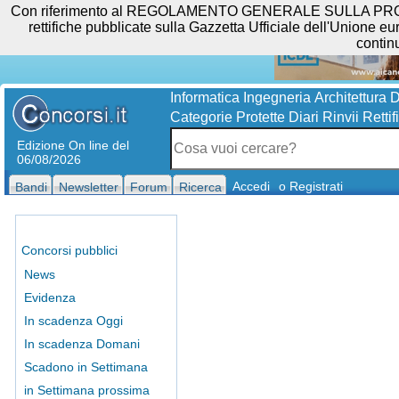
Con riferimento al REGOLAMENTO GENERALE SULLA PROTEZIO
rettifiche pubblicate sulla Gazzetta Ufficiale dell'Unione eur
contin
Informatica
Ingegneria
Architettura
D
Categorie Protette
Diari
Rinvii
Rettif
Edizione On line del
06/08/2026
Accedi
o Registrati
Bandi
Newsletter
Forum
Ricerca
Concorsi pubblici
News
Evidenza
In scadenza Oggi
In scadenza Domani
Scadono in Settimana
in Settimana prossima