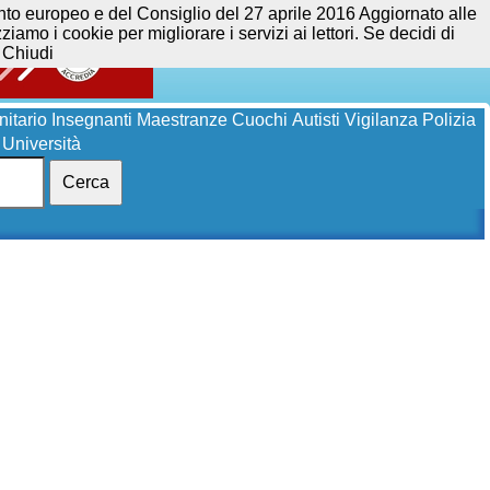
opeo e del Consiglio del 27 aprile 2016 Aggiornato alle
iamo i cookie per migliorare i servizi ai lettori. Se decidi di
Chiudi
itario
Insegnanti
Maestranze
Cuochi
Autisti
Vigilanza
Polizia
Università
Cerca