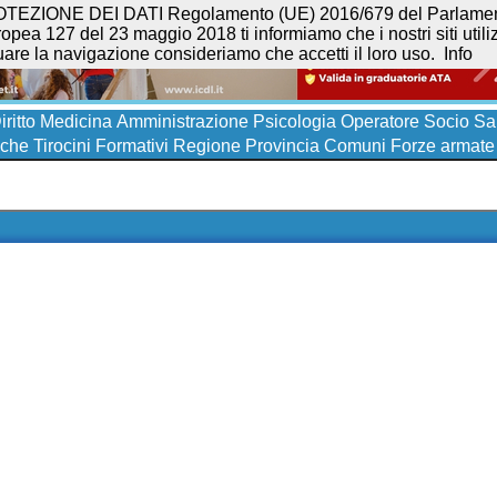
NE DEI DATI Regolamento (UE) 2016/679 del Parlamento eur
opea 127 del 23 maggio 2018 ti informiamo che i nostri siti utilizz
uare la navigazione consideriamo che accetti il loro uso.
Info
iritto
Medicina
Amministrazione
Psicologia
Operatore Socio San
iche
Tirocini Formativi
Regione
Provincia
Comuni
Forze armate